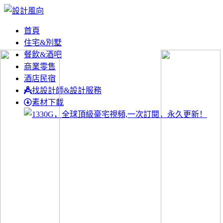
首頁
住宅&別墅
餐飲&酒吧
商業零售
酒店民宿
找設計師&設計服務
素材下載