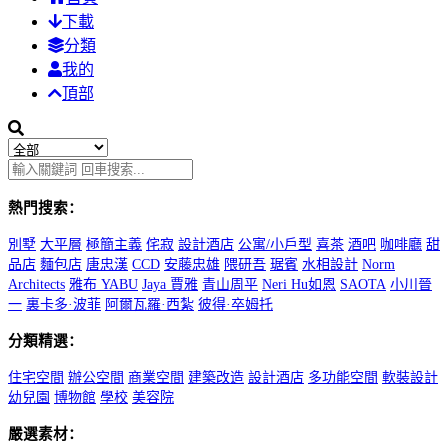
下載
分類
我的
頂部
熱門搜索：
別墅
大平層
極簡主義
侘寂
設計酒店
公寓/小戶型
喜茶
酒吧
咖啡廳
甜
品店
麵包店
唐忠漢
CCD
安藤忠雄
隈研吾
琚賓
水相設計
Norm
Architects
雅布 YABU
Jaya 賈雅
青山周平
Neri Hu如恩
SAOTA
小川晉
一
裏卡多·波菲
阿爾瓦羅·西紮
彼得·卒姆托
分類精選：
住宅空間
辦公空間
商業空間
建築改造
設計酒店
多功能空間
軟裝設計
幼兒園
博物館
學校
美容院
嚴選素材：