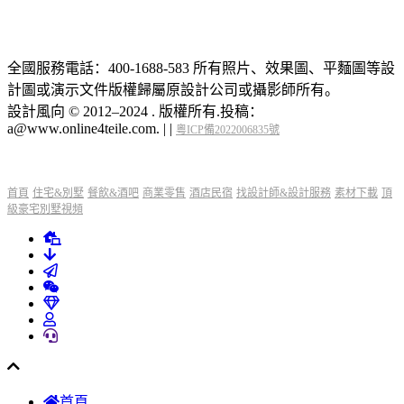
全國服務電話：400-1688-583 所有照片、效果圖、平麵圖等設
計圖或演示文件版權歸屬原設計公司或攝影師所有。
設計風向 © 2012–2024 . 版權所有.投稿：
a@www.online4teile.com.
|
|
粵ICP備2022006835號
首頁
住宅&別墅
餐飲&酒吧
商業零售
酒店民宿
找設計師&設計服務
素材下載
頂
級豪宅別墅視頻
首頁