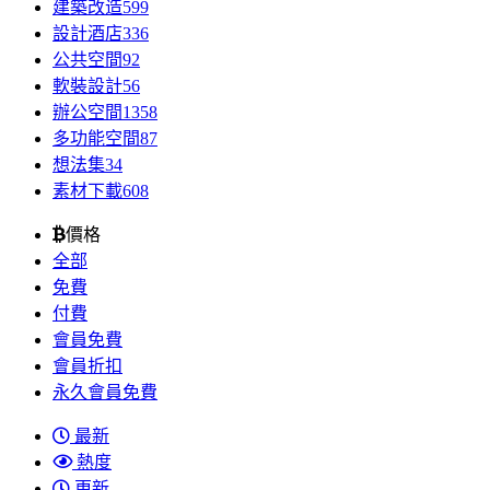
建築改造
599
設計酒店
336
公共空間
92
軟裝設計
56
辦公空間
1358
多功能空間
87
想法集
34
素材下載
608
價格
全部
免費
付費
會員免費
會員折扣
永久會員免費
最新
熱度
更新