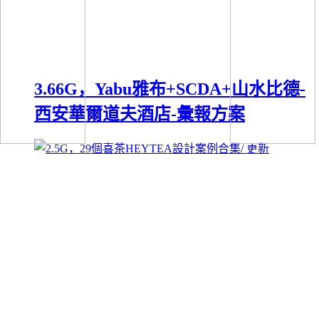
3.66G，Yabu雅布+SCDA+山水比德-
西安華爾道夫酒店-彙報方案