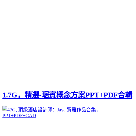
1.7G，精選-琚賓概念方案PPT+PDF合輯