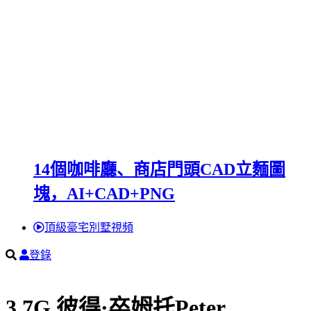
14個咖啡廳、商店門頭CAD立麵圖
塊，AI+CAD+PNG
頂級豪宅別墅視頻
登錄
3.7G,彼得·卒姆托Peter