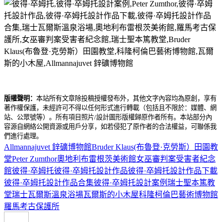
版權聲明：
本站所有文章除投稿授權發布外，其他文字內容均為原創，享有
著作權保護，未經許可不得以任何形式進行轉載（包括且不限於：媒體、網
站、公眾號等）。所有項目照片/設計圖形版權歸原作者所有。本站部分內
容源自網絡公開資源或用戶分享，如若侵犯了原作者的合法權益，可聯係我
們進行處理。
Allmannajuvet 鋅礦博物館
Bruder Klaus(布魯登·克勞斯）田園教
堂
Peter Zumthor
奧地利布雷根茨美術館
女巫審判案受害者紀念
館
彼得·卒姆托
彼得·卒姆托設計作品
彼得·卒姆托設計作品下載
彼得·卒姆托設計作品合集
彼得·卒姆托設計案例
瑞士聖本篤教
堂
瑞士瓦爾斯溫泉浴場
瓦爾斯的小木屋
科隆柯倫巴藝術博物館
羅馬考古保護所