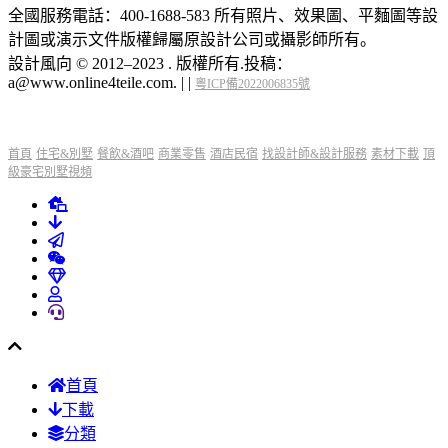
全國服務電話：400-1688-583 所有照片、效果圖、平麵圖等設
計圖或演示文件版權歸屬原設計公司或攝影師所有。
設計風向 © 2012–2023 . 版權所有.投稿：
a@www.online4teile.com.
|
|
粵ICP備2022006835號
首頁
住宅&別墅
餐飲&酒吧
商業零售
酒店民宿
找設計師&設計服務
素材下載
頂
級豪宅別墅視頻
首頁
下載
分類