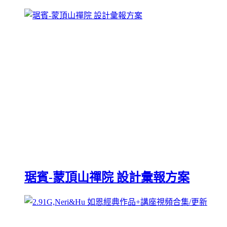
琚賓-蒙頂山禪院 設計彙報方案