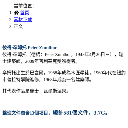
當前位置：
首頁
素材下載
正文
彼得·卒姆托 Peter Zumthor
彼得·卒姆托（德語：
Peter Zumthor
，1943年4月26日
－
），瑞
士建築師，2009年普利茲克獎獲得者。
卒姆托出生於巴塞爾，1958年成為木匠學徒，1960年代在紐約
市普拉特學院進修，1968年成為一名建築師。
其代表作品是瑞士，瓦爾斯溫泉。
總計581個文件，3.7G。
整理文件包含13個項目
，