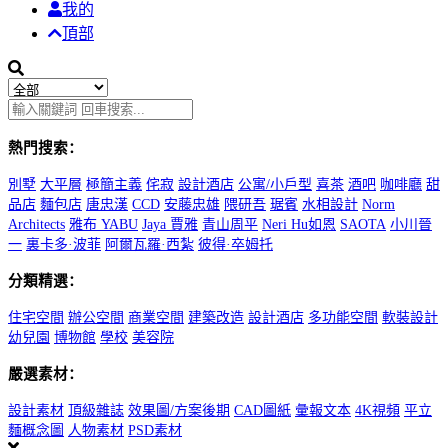
我的
頂部
熱門搜索：
別墅
大平層
極簡主義
侘寂
設計酒店
公寓/小戶型
喜茶
酒吧
咖啡廳
甜
品店
麵包店
唐忠漢
CCD
安藤忠雄
隈研吾
琚賓
水相設計
Norm
Architects
雅布 YABU
Jaya 賈雅
青山周平
Neri Hu如恩
SAOTA
小川晉
一
裏卡多·波菲
阿爾瓦羅·西紮
彼得·卒姆托
分類精選：
住宅空間
辦公空間
商業空間
建築改造
設計酒店
多功能空間
軟裝設計
幼兒園
博物館
學校
美容院
嚴選素材：
設計素材
頂級雜誌
效果圖/方案後期
CAD圖紙
彙報文本
4K視頻
平立
麵概念圖
人物素材
PSD素材