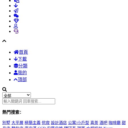
首頁
下載
分類
我的
頂部
熱門搜索：
別墅
大平層
極簡主義
侘寂
設計酒店
公寓/小戶型
喜茶
酒吧
咖啡廳
甜