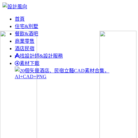
首頁
住宅&別墅
餐飲&酒吧
商業零售
酒店民宿
找設計師&設計服務
素材下載