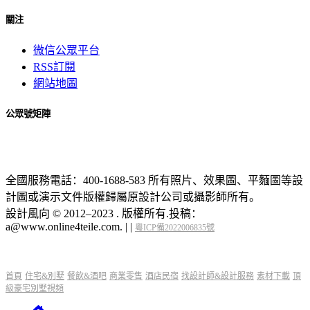
關注
微信公眾平台
RSS訂閱
網站地圖
公眾號矩陣
全國服務電話：400-1688-583 所有照片、效果圖、平麵圖等設
計圖或演示文件版權歸屬原設計公司或攝影師所有。
設計風向 © 2012–2023 . 版權所有.投稿：
a@www.online4teile.com.
|
|
粵ICP備2022006835號
首頁
住宅&別墅
餐飲&酒吧
商業零售
酒店民宿
找設計師&設計服務
素材下載
頂
級豪宅別墅視頻