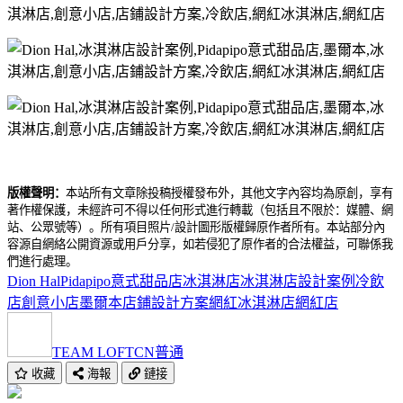
版權聲明：
本站所有文章除投稿授權發布外，其他文字內容均為原創，享有
著作權保護，未經許可不得以任何形式進行轉載（包括且不限於：媒體、網
站、公眾號等）。所有項目照片/設計圖形版權歸原作者所有。本站部分內
容源自網絡公開資源或用戶分享，如若侵犯了原作者的合法權益，可聯係我
們進行處理。
Dion Hal
Pidapipo意式甜品店
冰淇淋店
冰淇淋店設計案例
冷飲
店
創意小店
墨爾本
店鋪設計方案
網紅冰淇淋店
網紅店
TEAM LOFTCN
普通
收藏
海報
鏈接