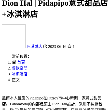
Dion Hal | Pidapipo意式甜品店
+冰淇淋店
冰淇淋店
2023-06-16
1
當前位置：
首頁
餐飲空間
冰淇淋店
正文
墨爾本人鍾愛的Pidapipo在Fitzroy市中心新開一家意式甜品
店。Laboratorio的內部建築由Dion Hall設計，采用不鏽鋼包
裹，從 70 年代的高度魅力中汲取靈感，在閃閃發光的威利旺