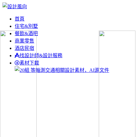
首頁
住宅&別墅
餐飲&酒吧
商業零售
酒店民宿
找設計師&設計服務
素材下載