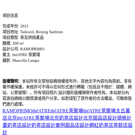
項目信息
完成年份: 2021
項目地址: Taikooli, Beijing Sanlitun
項目類型: 茶及烘焙產品
麵積: 200 m²
設計公司: RAMOPRIMO
業主: théATRE 茶聚場
攝影: Marcella Campa
版權聲明：
本站所有文章除投稿授權發布外，其他文字內容均為原創，享有
著作權保護，未經許可不得以任何形式進行轉載（包括且不限於：媒體、網
站、公眾號等）。所有項目照片/設計圖形版權歸原作者所有。本站部分內
容源自網絡公開資源或用戶分享，如若侵犯了原作者的合法權益，可聯係我
們進行處理。
RAMOPRIMO
théATRE
théATRE茶聚場
théATRE茶聚場太古裏
店
北京théATRE茶聚場
北京奶茶店設計
北京甜品店設計
頭條計
畫
奶茶店設計
奶茶店設計案例
甜品店設計
網紅奶茶店
茶飲店設
計