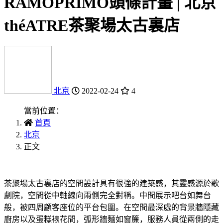
RAMOPRIMO頭條計畫 | 北京
théATRE茶聚場太古裏店
北京
2022-02-24
4
當前位置：
首頁
北京
正文
茶聚場太古裏店的空間設計具有很強的建築感，其靈感源於歌
劇院，空間從中軸線向兩側完全對稱。中間展示吧台如舞台
般，被四周顧客座位的平台包圍。在空間最深處的背景牆隱藏
廚房以及蛋糕裱花間，弧形牆麵如窗簾，服務人員從兩側的走