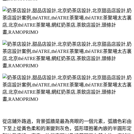
從店鋪外路過，背景弧牆是最為亮眼的一個元素，弧牆色彩由
下至上從黃色柔和的漸變到灰色，弧形環抱著內嵌的半圓形定