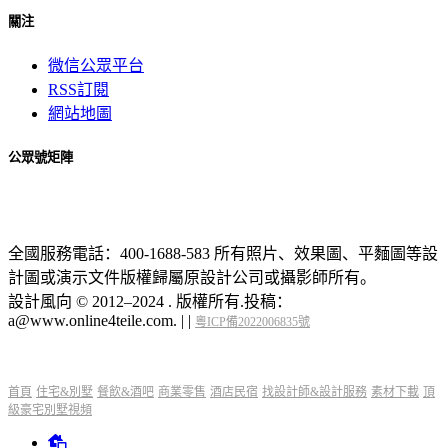
關注
微信公眾平台
RSS訂閱
網站地圖
公眾號矩陣
全國服務電話：400-1688-583 所有照片、效果圖、平麵圖等設
計圖或演示文件版權歸屬原設計公司或攝影師所有。
設計風向 © 2012–2024 . 版權所有.投稿：
a@www.online4teile.com.
|
|
粵ICP備2022006835號
首頁
住宅&別墅
餐飲&酒吧
商業零售
酒店民宿
找設計師&設計服務
素材下載
頂
級豪宅別墅視頻