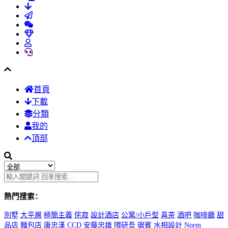
首頁
下載
分類
我的
頂部
熱門搜索：
別墅
大平層
極簡主義
侘寂
設計酒店
公寓/小戶型
喜茶
酒吧
咖啡廳
甜
品店
麵包店
唐忠漢
CCD
安藤忠雄
隈研吾
琚賓
水相設計
Norm