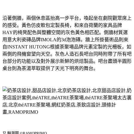
沿著側牆，兩個休息區抬高一步平台，喚起坐在劇院觀眾席上
的感受。黃色仿皮軟包定製長椅，和來自荷蘭的家具品牌
HAY的椅凳配色與整體空間的灰色黃色相匹配。側牆材質選
用意大利瓷磚品牌IMOLA的3d泡泡磚。牆上所掛藝術品則來
自INSTANT HUTONG根據茶聚場品牌元素定製的光柵板，如
兩側的飛機窗望向天空。灰色人造石長吧台同時附帶了所有吧
台部分的功能以及對外展示新鮮的烘焙製品。吧台盡頭半圓形
桌台則為茶湯萃取提供了天光下明亮的舞台。
∇ 軸測圖 ©RAMOPRIMO