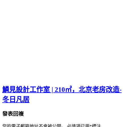
鱗見設計工作室 | 210㎡，北京老房改造-
冬日凡居
發表回複
您的電子郵箱地址不會被公開。
必填項已用
*
標注