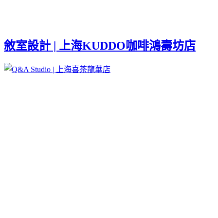
敘室設計 | 上海KUDDO咖啡鴻壽坊店