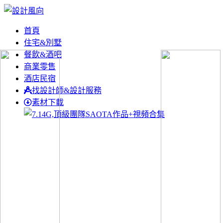
首頁
住宅&別墅
餐飲&酒吧
商業零售
酒店民宿
找設計師&設計服務
素材下載