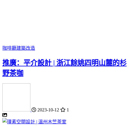
咖啡廳
建築改造
推廣：平介設計 | 浙江餘姚四明山麓的杉
野茶咖
2023-10-12
1