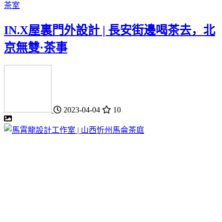
茶室
IN.X屋裏門外設計 | 長安街邊喝茶去，北
京無雙·茶事
2023-04-04
10