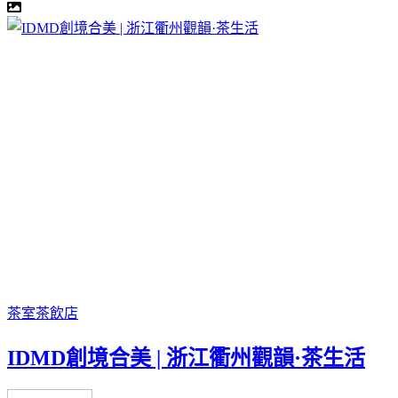
茶室
茶飲店
IDMD創境合美 | 浙江衢州觀韻·茶生活