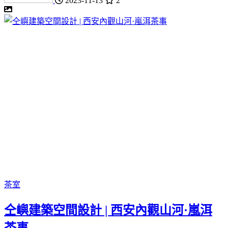
2023-11-13
2
茶室
仝嶼建築空間設計 | 西安內觀山河·嵐洱