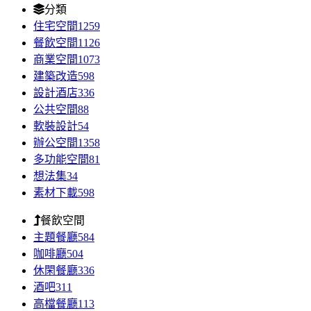
分類
住宅空間
1259
餐飲空間
1126
商業空間
1073
建築改造
598
設計酒店
336
公共空間
88
軟裝設計
54
辦公空間
1358
多功能空間
81
想法集
34
素材下載
598
餐飲空間
主題餐廳
584
咖啡廳
504
休閑餐廳
336
酒吧
311
高檔餐廳
113