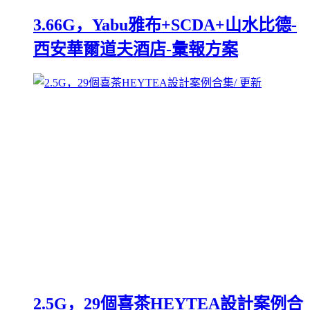
3.66G，Yabu雅布+SCDA+山水比德-
西安華爾道夫酒店-彙報方案
2.5G，29個喜茶HEYTEA設計案例合