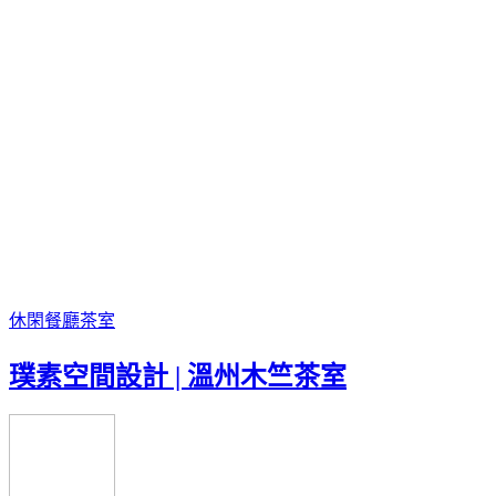
休閑餐廳
茶室
璞素空間設計 | 溫州木竺茶室