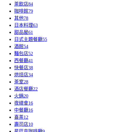
茶飲店
84
咖啡館
79
其他
78
日本料理
63
甜品屋
61
日式主題餐廳
55
酒館
54
麵包店
52
西餐廳
41
快餐店
38
烘焙店
34
茶室
28
酒店餐廳
22
火鍋
20
夜總會
16
中餐廳
16
喜茶
12
壽司店
10
星巴克咖啡廳
9