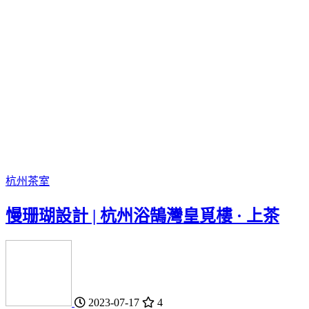
杭州
茶室
慢珊瑚設計 | 杭州浴鵠灣皇覓樓 · 上茶
2023-07-17
4