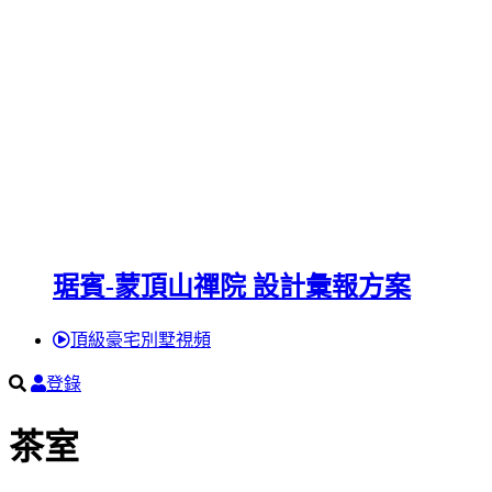
琚賓-蒙頂山禪院 設計彙報方案
頂級豪宅別墅視頻
登錄
茶室