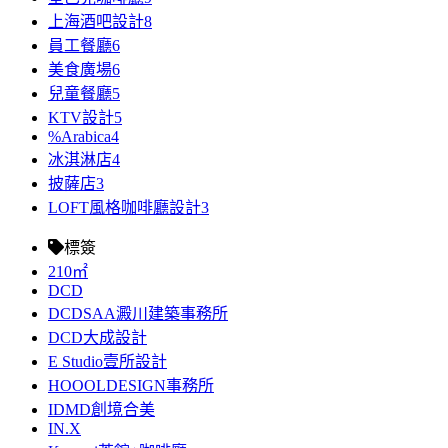
上海酒吧設計
8
員工餐廳
6
美食廣場
6
兒童餐廳
5
KTV設計
5
%Arabica
4
冰淇淋店
4
披薩店
3
LOFT風格咖啡廳設計
3
標簽
210㎡
DCD
DCDSAA澱川建築事務所
DCD大成設計
E Studio壹所設計
HOOOLDESIGN事務所
IDMD創境合美
IN.X